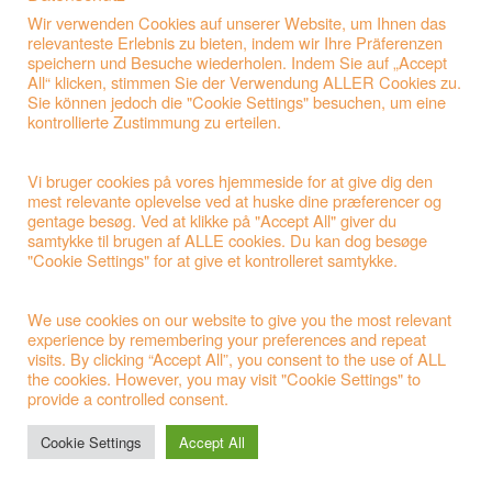
Wir verwenden Cookies auf unserer Website, um Ihnen das
relevanteste Erlebnis zu bieten, indem wir Ihre Präferenzen
speichern und Besuche wiederholen. Indem Sie auf „Accept
All“ klicken, stimmen Sie der Verwendung ALLER Cookies zu.
Sie können jedoch die "Cookie Settings" besuchen, um eine
kontrollierte Zustimmung zu erteilen.
Vi bruger cookies på vores hjemmeside for at give dig den
mest relevante oplevelse ved at huske dine præferencer og
gentage besøg. Ved at klikke på "Accept All" giver du
samtykke til brugen af ALLE cookies. Du kan dog besøge
"Cookie Settings" for at give et kontrolleret samtykke.
F30 Naturfiber Urne Grå med Guldkors
We use cookies on our website to give you the most relevant
experience by remembering your preferences and repeat
Ved forespørgsler bedes du bruge vores kontaktformular.
visits. By clicking “Accept All”, you consent to the use of ALL
the cookies. However, you may visit "Cookie Settings" to
provide a controlled consent.
Cookie Settings
Accept All