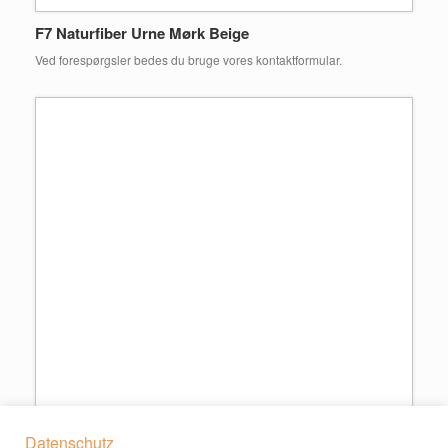
F23 Naturfiber Urne Rød med Guldring
Ved forespørgsler bedes du bruge vores kontaktformular.
F24 Naturfiber Urne Lilla med Guldring
Ved forespørgsler bedes du bruge vores kontaktformular.
Datenschutz