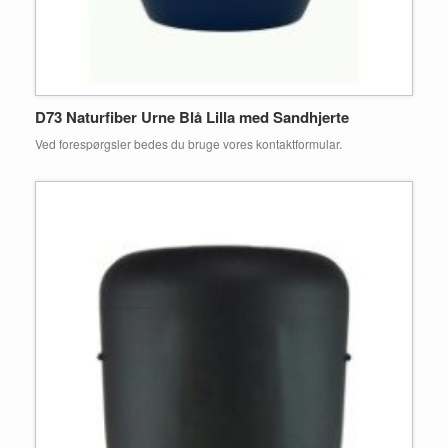
D73 Naturfiber Urne Blå Lilla med Sandhjerte
Ved forespørgsler bedes du bruge vores kontaktformular.