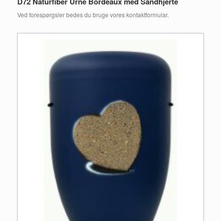
D72 Naturfiber Urne Bordeaux med Sandhjerte
Ved forespørgsler bedes du bruge vores kontaktformular.