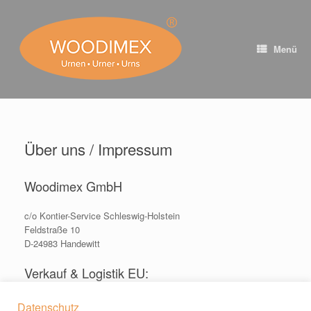
Zum
Inhalt
springen
Menü
Über uns / Impressum
Woodimex GmbH
c/o Kontier-Service Schleswig-Holstein
Feldstraße 10
D-24983 Handewitt
Verkauf & Logistik EU:
E-Mail info@woodimex.eu
Datenschutz