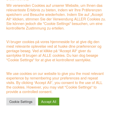
Wir verwenden Cookies auf unserer Website, um Ihnen das
Umsatzsteueridentifikationsnummer: DE814946035
relevanteste Erlebnis zu bieten, indem wir Ihre Präferenzen
Registernummer: Amtsgericht Flensburg HRB 6859 FL
speichern und Besuche wiederholen. Indem Sie auf „Accept
All“ klicken, stimmen Sie der Verwendung ALLER Cookies zu.
Rechtlicher Hinweis
Sie können jedoch die "Cookie Settings" besuchen, um eine
kontrollierte Zustimmung zu erteilen.
Die Website wird unter Beachtung größter Sorgfalt laufend
aktualisiert und ergänzt. Dennoch kann keine Garantie für die
Vi bruger cookies på vores hjemmeside for at give dig den
Richtigkeit und Vollständigkeit der angegebenen Informationen
mest relevante oplevelse ved at huske dine præferencer og
übernommen werden. Für enthaltene Informationen (fremde
gentage besøg. Ved at klikke på "Accept All" giver du
Inhalte), zu denen mittels Hyperlink lediglich vermittelt wird, ist
samtykke til brugen af ALLE cookies. Du kan dog besøge
die Woodimex GmbH nicht verantwortlich. Inhalt und Gestaltung
"Cookie Settings" for at give et kontrolleret samtykke.
der Webseiten sind urheberrechtlich geschützt.
We use cookies on our website to give you the most relevant
experience by remembering your preferences and repeat
visits. By clicking “Accept All”, you consent to the use of ALL
the cookies. However, you may visit "Cookie Settings" to
Datenschutzerklärung
provide a controlled consent.
Cookie Settings
Accept All