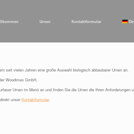
llkommen
Urnen
Kontaktformular
De
n seit vielen Jahren eine große Auswahl biologisch abbaubarer Urnen an.
® der Woodimex GmbH.
rfaser Urnen im Menü an und finden Sie die Urnen die Ihren Anforderungen
direkt unser
Kontaktformular
.