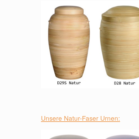
⠀
Unsere Natur-Faser Urnen: