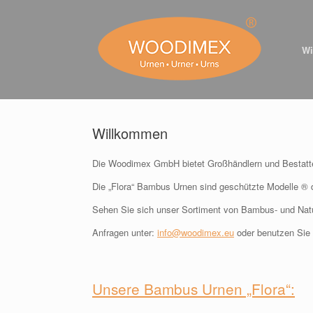
Zum
Inhalt
springen
Wi
Willkommen
Die Woodimex GmbH bietet Großhändlern und Bestatter
Die „Flora“ Bambus Urnen sind geschützte Modelle 
Sehen Sie sich unser Sortiment von Bambus- und Natu
Anfragen unter:
info@woodimex.eu
oder benutzen Sie 
⠀
Unsere Bambus Urnen „Flora“: