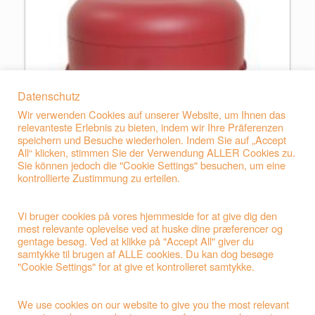
Datenschutz
Wir verwenden Cookies auf unserer Website, um Ihnen das
relevanteste Erlebnis zu bieten, indem wir Ihre Präferenzen
speichern und Besuche wiederholen. Indem Sie auf „Accept
All“ klicken, stimmen Sie der Verwendung ALLER Cookies zu.
Sie können jedoch die "Cookie Settings" besuchen, um eine
kontrollierte Zustimmung zu erteilen.
Vi bruger cookies på vores hjemmeside for at give dig den
mest relevante oplevelse ved at huske dine præferencer og
gentage besøg. Ved at klikke på "Accept All" giver du
samtykke til brugen af ALLE cookies. Du kan dog besøge
"Cookie Settings" for at give et kontrolleret samtykke.
F43 Natur-Faser-Urne Rot mit Ahornblatt Gold
We use cookies on our website to give you the most relevant
Bei Anfragen benutzen Sie bitte unser Kontaktformular.