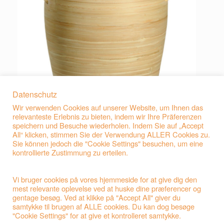
Datenschutz
Wir verwenden Cookies auf unserer Website, um Ihnen das
relevanteste Erlebnis zu bieten, indem wir Ihre Präferenzen
speichern und Besuche wiederholen. Indem Sie auf „Accept
All“ klicken, stimmen Sie der Verwendung ALLER Cookies zu.
Sie können jedoch die "Cookie Settings" besuchen, um eine
kontrollierte Zustimmung zu erteilen.
Vi bruger cookies på vores hjemmeside for at give dig den
mest relevante oplevelse ved at huske dine præferencer og
gentage besøg. Ved at klikke på "Accept All" giver du
Beitragsnavigation
samtykke til brugen af ALLE cookies. Du kan dog besøge
←
D28-1 Flora-Urne Kalk
"Cookie Settings" for at give et kontrolleret samtykke.