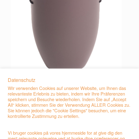
Datenschutz
Wir verwenden Cookies auf unserer Website, um Ihnen das
relevanteste Erlebnis zu bieten, indem wir Ihre Präferenzen
speichern und Besuche wiederholen. Indem Sie auf „Accept
All“ klicken, stimmen Sie der Verwendung ALLER Cookies zu.
Sie können jedoch die "Cookie Settings" besuchen, um eine
kontrollierte Zustimmung zu erteilen.
Beitragsnavigation
←
D93 Natur-Faser-Urne Schwarz mit Taube
Vi bruger cookies på vores hjemmeside for at give dig den
mest relevante oplevelse ved at huske dine præferencer og