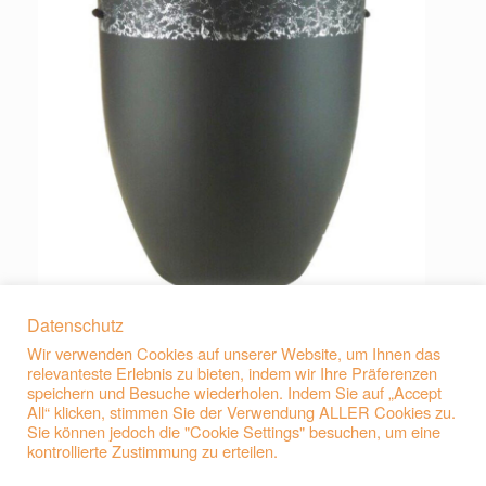
Datenschutz
Wir verwenden Cookies auf unserer Website, um Ihnen das
relevanteste Erlebnis zu bieten, indem wir Ihre Präferenzen
speichern und Besuche wiederholen. Indem Sie auf „Accept
All“ klicken, stimmen Sie der Verwendung ALLER Cookies zu.
Sie können jedoch die "Cookie Settings" besuchen, um eine
kontrollierte Zustimmung zu erteilen.
Beitragsnavigation
←
E605 Natur-Faser-Urne Dunkelgrün