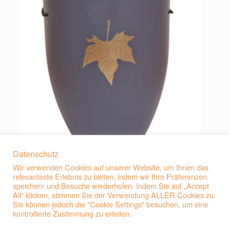
Datenschutz
Wir verwenden Cookies auf unserer Website, um Ihnen das
relevanteste Erlebnis zu bieten, indem wir Ihre Präferenzen
speichern und Besuche wiederholen. Indem Sie auf „Accept
All“ klicken, stimmen Sie der Verwendung ALLER Cookies zu.
Sie können jedoch die "Cookie Settings" besuchen, um eine
kontrollierte Zustimmung zu erteilen.
Beitragsnavigation
←
F42 Natur-Faser-Urne Hellblau mit