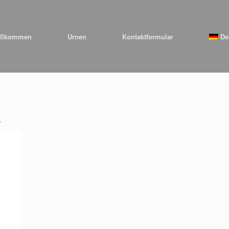
llkommen
Urnen
Kontaktformular
De
.