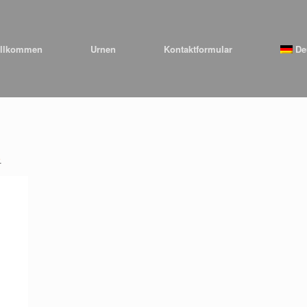
llkommen
Urnen
Kontaktformular
De
.