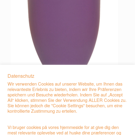
Datenschutz
Wir verwenden Cookies auf unserer Website, um Ihnen das
relevanteste Erlebnis zu bieten, indem wir Ihre Präferenzen
speichern und Besuche wiederholen. Indem Sie auf „Accept
All“ klicken, stimmen Sie der Verwendung ALLER Cookies zu.
Sie können jedoch die "Cookie Settings" besuchen, um eine
kontrollierte Zustimmung zu erteilen.
Beitragsnavigation
←
F7 Natur-Faser-Urne Dunkel-Beige
Vi bruger cookies på vores hjemmeside for at give dig den
mest relevante oplevelse ved at huske dine præferencer og