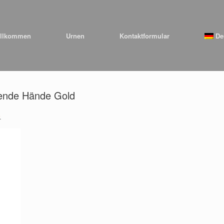
llkommen
Urnen
Kontaktformular
De
tende Hände Gold
.