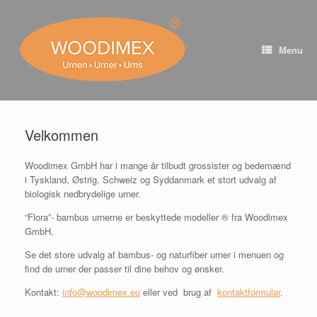
Skip
to
content
Menu
Velkommen
Woodimex GmbH har i mange år tilbudt grossister og bedemænd
i Tyskland, Østrig, Schweiz og Syddanmark et stort udvalg af
biologisk nedbrydelige urner.
“Flora”- bambus urnerne er beskyttede modeller ® fra Woodimex
GmbH.
Se det store udvalg af bambus- og naturfiber urner i menuen og
find de urner der passer til dine behov og ønsker.
Kontakt:
info@woodimex.eu
eller ved brug af
kontaktformular
.
⠀