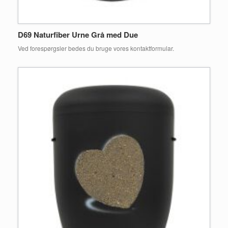
D69 Naturfiber Urne Grå med Due
Ved forespørgsler bedes du bruge vores kontaktformular.