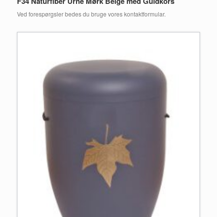
F34 Naturfiber Urne Mørk Beige med Guldkors
Ved forespørgsler bedes du bruge vores kontaktformular.