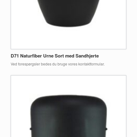
D71 Naturfiber Urne Sort med Sandhjerte
Ved forespørgsler bedes du bruge vores kontaktformular.