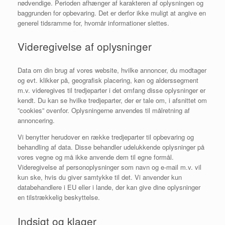
nødvendige. Perioden afhænger af karakteren af oplysningen og
baggrunden for opbevaring. Det er derfor ikke muligt at angive en
generel tidsramme for, hvornår
informationer slettes.
Videregivelse af oplysninger
Data om din brug af vores website, hvilke annoncer, du modtager
og evt. klikker på, geografisk
placering, køn og alderssegment
m.v. videregives til tredjeparter i det omfang disse oplysninger er
kendt. Du kan se hvilke tredjeparter, der er tale om, i afsnittet om
”cookies” ovenfor.
Oplysningerne anvendes til målretning af
annoncering.
Vi benytter herudover en række tredjeparter til opbevaring og
behandling af data. Disse behandler
udelukkende oplysninger på
vores vegne og må ikke anvende dem til egne formål.
Videregivelse af personoplysninger som navn og e-mail m.v. vil
kun ske, hvis du giver samtykke til
det. Vi anvender kun
databehandlere i EU eller i lande, der kan give dine oplysninger
en
tilstrækkelig beskyttelse.
Indsigt og klager