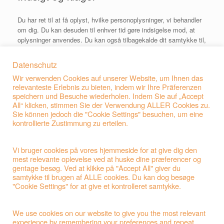
Du har ret til at få oplyst, hvilke personoplysninger, vi behandler
om dig. Du kan desuden til
enhver tid gøre indsigelse mod, at
oplysninger anvendes. Du kan også tilbagekalde dit samtykke til,
at der bliver behandlet oplysninger om dig. Hvis de oplysninger,
der behandles om dig, er forkerte
har du ret til at de bliver rettet
Datenschutz
eller slettet. Henvendelse herom kan ske til: info@woodimex.eu.
Wir verwenden Cookies auf unserer Website, um Ihnen das
Hvis du vil klage over vores behandling af dine
relevanteste Erlebnis zu bieten, indem wir Ihre Präferenzen
personoplysninger, har du også mulighed for at
tage kontakt til
speichern und Besuche wiederholen. Indem Sie auf „Accept
Datatilsynet.
All“ klicken, stimmen Sie der Verwendung ALLER Cookies zu.
Sie können jedoch die "Cookie Settings" besuchen, um eine
Dette website ejes og publiceres af:
kontrollierte Zustimmung zu erteilen.
Woodimex GmbH
Vi bruger cookies på vores hjemmeside for at give dig den
mest relevante oplevelse ved at huske dine præferencer og
c/o Kontier-Service Schleswig-Holstein
gentage besøg. Ved at klikke på "Accept All" giver du
Feldstraße 10
samtykke til brugen af ALLE cookies. Du kan dog besøge
D-24983 Handewitt
"Cookie Settings" for at give et kontrolleret samtykke.
Steuer-Nr. 1529000937
Ust ID-Nr. DE814946035
HRB: 6859 FL
Registergericht: Flensburg
www.woodimex.eu
We use cookies on our website to give you the most relevant
experience by remembering your preferences and repeat