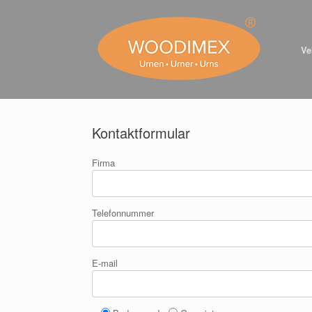
Skip
to
content
V
Kontaktformular
Firma
Telefonnummer
E-mail